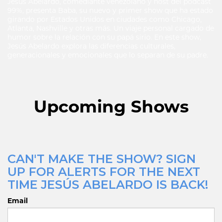
Jesús Abelardo, comediante venezolano y host del podcast
99%, presenta Baba, su nuevo y primer show que ha estado
girando por Estados Unidos en ciudades como Chicago,
Atlanta, Nashville y otras más. Un viaje personal cargado de
humor sobre la relación con su papá sirio. En este show,
Jesús Abelardo explora las diferencias culturales,
generacionales y emocionales que lo separan de su padre.
Upcoming Shows
CAN'T MAKE THE SHOW? SIGN
UP FOR ALERTS FOR THE NEXT
TIME JESÚS ABELARDO IS BACK!
Email